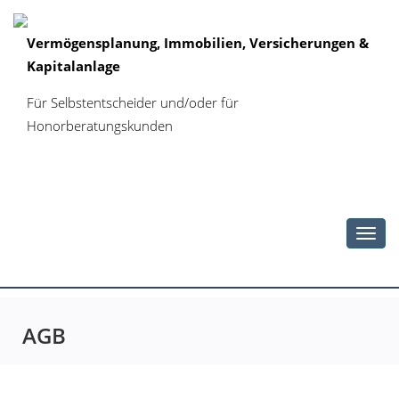
Vermögensplanung, Immobilien, Versicherungen &
Kapitalanlage
Für Selbstentscheider und/oder für
Honorberatungskunden
Toggl
navig
AGB