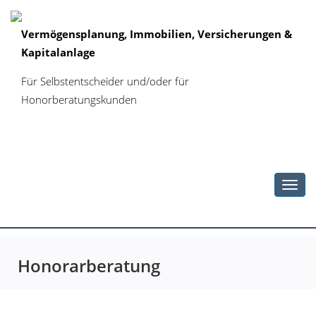
Vermögensplanung, Immobilien, Versicherungen &
Kapitalanlage
Für Selbstentscheider und/oder für
Honorberatungskunden
Toggl
navig
Honorarberatung