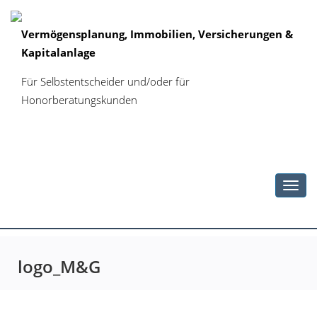
Vermögensplanung, Immobilien, Versicherungen &
Kapitalanlage
Für Selbstentscheider und/oder für
Honorberatungskunden
Toggl
navig
logo_M&G