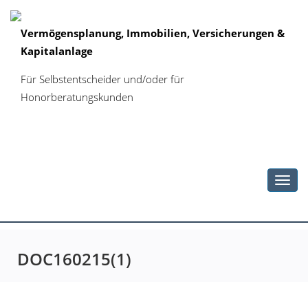
Vermögensplanung, Immobilien, Versicherungen &
Kapitalanlage
Für Selbstentscheider und/oder für
Honorberatungskunden
Toggl
navig
DOC160215(1)