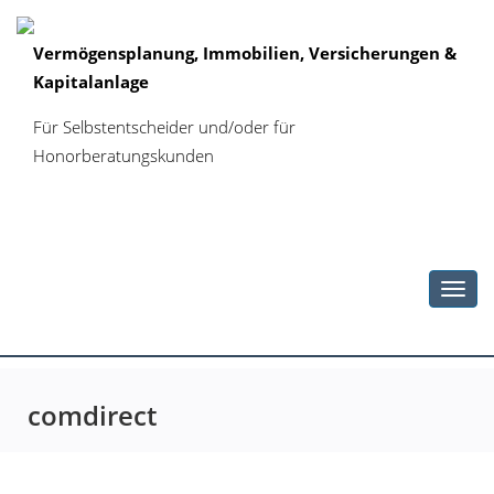
Vermögensplanung, Immobilien, Versicherungen &
Kapitalanlage
Für Selbstentscheider und/oder für
Honorberatungskunden
Toggl
navig
comdirect