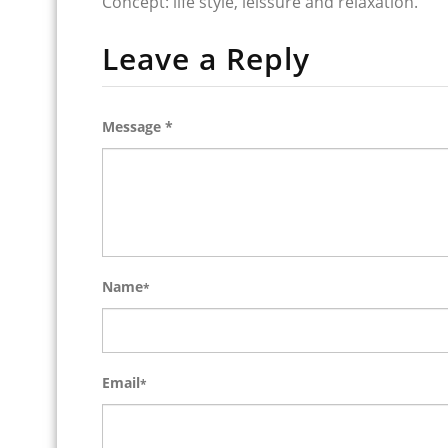
Concept: life style, leissure and relaxation.
Leave a Reply
Message *
Name
*
Email
*