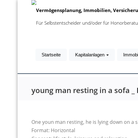
Vermögensplanung, Immobilien, Versicheru
Für Selbstentscheider und/oder für Honorbera
Startseite
Kapitalanlagen
Immobi
young man resting in a sofa _
One youn man resting, he is lying down on a so
Format: Horizontal