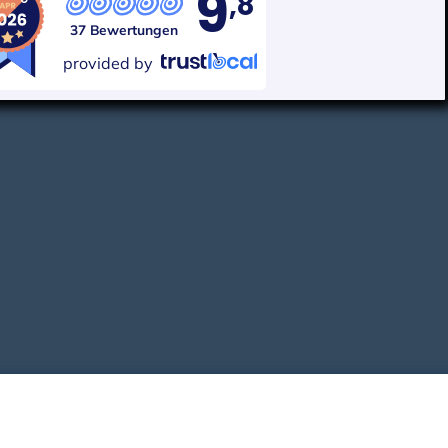
9
,8
37 Bewertungen
provided by
Impressum
Kundenerstinformation gem. § 11 VersVermV 