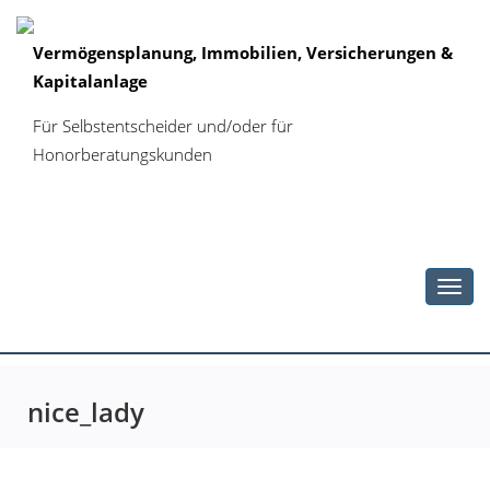
Vermögensplanung, Immobilien, Versicherungen &
Kapitalanlage
Für Selbstentscheider und/oder für
Honorberatungskunden
Toggl
navig
nice_lady