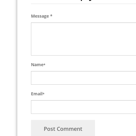
Message *
Name
*
Email
*