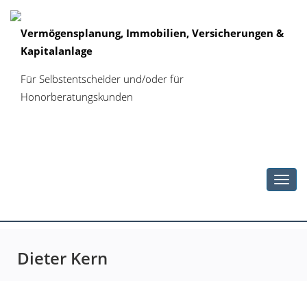
Vermögensplanung, Immobilien, Versicherungen &
Kapitalanlage
Für Selbstentscheider und/oder für
Honorberatungskunden
Toggl
navig
Dieter Kern